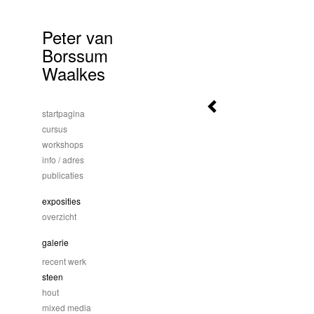
Peter van
Borssum
Waalkes
startpagina
cursus
workshops
info / adres
publicaties
exposities
overzicht
galerie
recent werk
steen
hout
mixed media